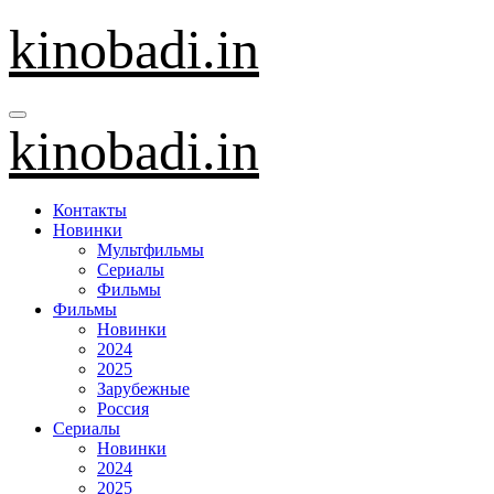
Перейти
kinobadi.in
к
содержанию
kinobadi.in
Контакты
Новинки
Мультфильмы
Сериалы
Фильмы
Фильмы
Новинки
2024
2025
Зарубежные
Россия
Сериалы
Новинки
2024
2025