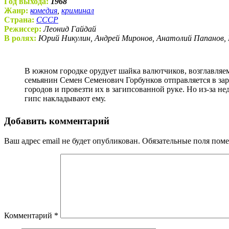
Год выхода:
1968
Жанр:
комедия
,
криминал
Страна:
СССР
Режиссер:
Леонид Гайдай
В ролях:
Юрий Никулин, Андрей Миронов, Анатолий Папанов, 
В южном городке орудует шайка валютчиков, возглавляемая Шефом и его помощником Графом (в быту — Геной Козодоевым). Скромный советский служащий и примерный
семьянин Семен Семенович Горбунков отправляется в зар
городов и провезти их в загипсованной руке. Но из-за 
гипс накладывают ему.
Добавить комментарий
Ваш адрес email не будет опубликован.
Обязательные поля пом
Комментарий
*