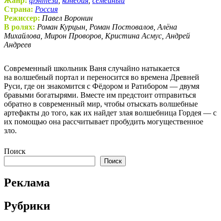
Жанр:
фэнтези
,
комедия
,
семейный
Страна:
Россия
Режиссер:
Павел Воронин
В ролях:
Роман Курцын, Роман Постовалов, Алёна
Михайлова, Мирон Проворов, Кристина Асмус, Андрей
Андреев
Современный школьник Ваня случайно натыкается
на волшебный портал и переносится во времена Древней
Руси, где он знакомится с Фёдором и Ратибором — двумя
бравыми богатырями. Вместе им предстоит отправиться
обратно в современный мир, чтобы отыскать волшебные
артефакты до того, как их найдет злая волшебница Гордея — с
их помощью она рассчитывает пробудить могущественное
зло.
Поиск
Поиск
Реклама
Рубрики