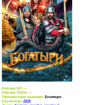
Рейтинг KP:
—
Рейтинг IMDb:
—
Оригинальное название:
Богатыри
Год выхода:
2026