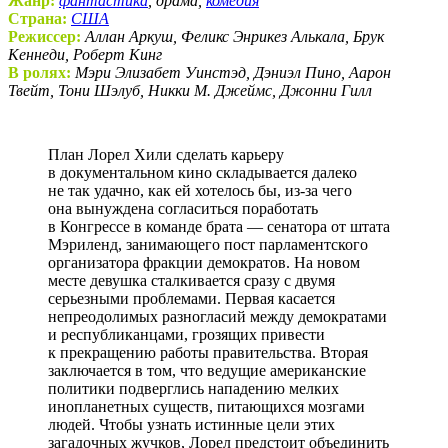
Жанр:
фантастика
, драма,
комедия
Страна:
США
Режиссер:
Аллан Аркуш, Феликс Энрикез Алькала, Брук
Кеннеди, Роберт Кинг
В ролях:
Мэри Элизабет Уинстэд, Дэниэл Пино, Аарон
Твейт, Тони Шэлуб, Никки М. Джеймс, Джонни Гилл
План Лорел Хили сделать карьеру
в документальном кино складывается далеко
не так удачно, как ей хотелось бы, из-за чего
она вынуждена согласиться поработать
в Конгрессе в команде брата — сенатора от штата
Мэриленд, занимающего пост парламентского
организатора фракции демократов. На новом
месте девушка сталкивается сразу с двумя
серьезными проблемами. Первая касается
непреодолимых разногласий между демократами
и республиканцами, грозящих привести
к прекращению работы правительства. Вторая
заключается в том, что ведущие американские
политики подверглись нападению мелких
инопланетных существ, питающихся мозгами
людей. Чтобы узнать истинные цели этих
загадочных жучков, Лорел предстоит объединить