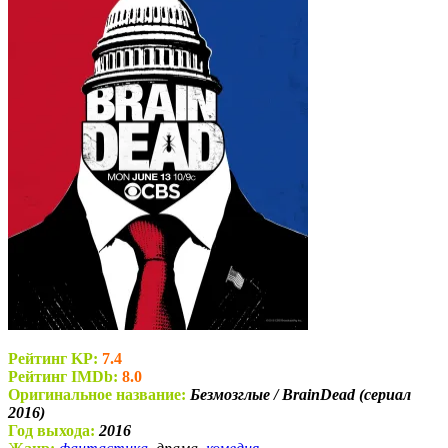
Рейтинг KP:
7.4
Рейтинг IMDb:
8.0
Оригинальное название:
Безмозглые / BrainDead (сериал
2016)
Год выхода:
2016