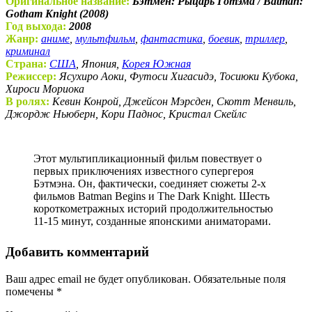
Оригинальное название:
Бэтмен: Рыцарь Готэма / Batman:
Gotham Knight (2008)
Год выхода:
2008
Жанр:
аниме
,
мультфильм
,
фантастика
,
боевик
,
триллер
,
криминал
Страна:
США
, Япония,
Корея Южная
Режиссер:
Ясухиро Аоки, Футоси Хигасидэ, Тосиюки Кубока,
Хироси Мориока
В ролях:
Кевин Конрой, Джейсон Мэрсден, Скотт Менвиль,
Джордж Ньюберн, Кори Паднос, Кристал Скейлс
Этот мультипликационный фильм повествует о
первых приключениях известного супергероя
Бэтмэна. Он, фактически, соединяет сюжеты 2-х
фильмов Batman Begins и The Dark Knight. Шесть
короткометражных историй продолжительностью
11-15 минут, созданные японскими аниматорами.
Добавить комментарий
Ваш адрес email не будет опубликован.
Обязательные поля
помечены
*