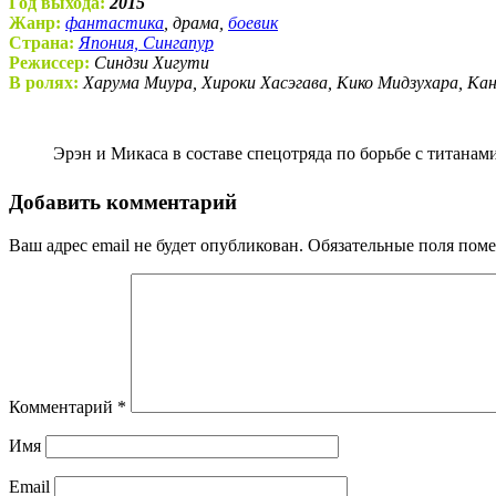
Год выхода:
2015
Жанр:
фантастика
, драма,
боевик
Страна:
Япония, Сингапур
Режиссер:
Синдзи Хигути
В ролях:
Харума Миура, Хироки Хасэгава, Кико Мидзухара, Ка
Эрэн и Микаса в составе спецотряда по борьбе с титан
Добавить комментарий
Ваш адрес email не будет опубликован.
Обязательные поля пом
Комментарий
*
Имя
Email