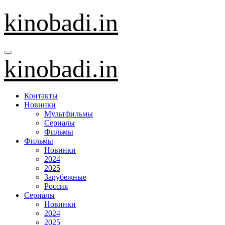
Перейти
kinobadi.in
к
содержанию
kinobadi.in
Контакты
Новинки
Мультфильмы
Сериалы
Фильмы
Фильмы
Новинки
2024
2025
Зарубежные
Россия
Сериалы
Новинки
2024
2025