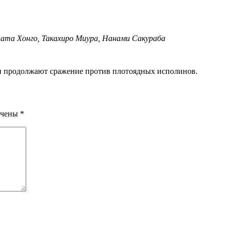
ната Хонго, Такахиро Миура, Нанами Сакураба
ами продолжают сражение против плотоядных исполинов.
ечены
*