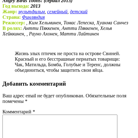
Angry Birds Toons! (сериал 2013)
Год выхода:
2013
Жанр:
мультфильм
,
семейный
,
детский
Страна:
Финляндия
Режиссер:
, Ким Хельминен, Томас Лепеска, Хуанма Санчез
В ролях:
Антти Пяккенен, Антти Пяккенен, Хелья
Хейккинен, , Рауно Ахонен, Матти Лайтинен
Жизнь злых птичек не проста на острове Свиней.
Красный и его бесстрашные пернатых товарищи:
Чак, Матильда, Бомба, Голубые и Теренс, должны
объединиться, чтобы защитить свои яйца.
Добавить комментарий
Ваш адрес email не будет опубликован.
Обязательные поля
помечены
*
Комментарий
*