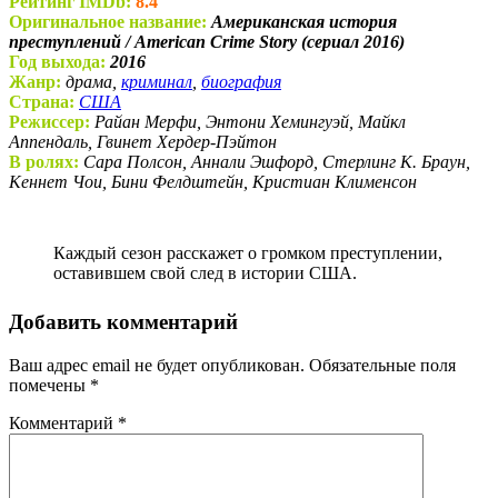
Рейтинг IMDb:
8.4
Оригинальное название:
Американская история
преступлений / American Crime Story (сериал 2016)
Год выхода:
2016
Жанр:
драма,
криминал
,
биография
Страна:
США
Режиссер:
Райан Мерфи, Энтони Хемингуэй, Майкл
Аппендаль, Гвинет Хердер-Пэйтон
В ролях:
Сара Полсон, Аннали Эшфорд, Стерлинг К. Браун,
Кеннет Чои, Бини Фелдштейн, Кристиан Клименсон
Каждый сезон расскажет о громком преступлении,
оставившем свой след в истории США.
Добавить комментарий
Ваш адрес email не будет опубликован.
Обязательные поля
помечены
*
Комментарий
*