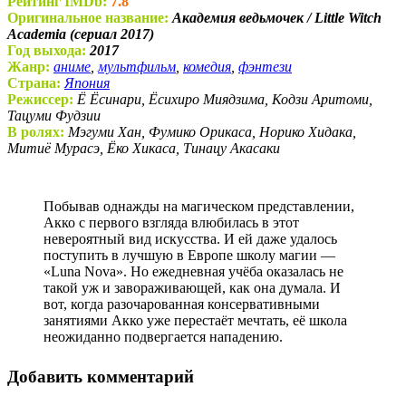
Рейтинг IMDb:
7.8
Оригинальное название:
Академия ведьмочек / Little Witch
Academia (сериал 2017)
Год выхода:
2017
Жанр:
аниме
,
мультфильм
,
комедия
,
фэнтези
Страна:
Япония
Режиссер:
Ё Ёсинари, Ёсихиро Миядзима, Кодзи Аритоми,
Тацуми Фудзии
В ролях:
Мэгуми Хан, Фумико Орикаса, Норико Хидака,
Митиё Мурасэ, Ёко Хикаса, Тинацу Акасаки
Побывав однажды на магическом представлении,
Акко с первого взгляда влюбилась в этот
невероятный вид искусства. И ей даже удалось
поступить в лучшую в Европе школу магии —
«Luna Nova». Но ежедневная учёба оказалась не
такой уж и завораживающей, как она думала. И
вот, когда разочарованная консервативными
занятиями Акко уже перестаёт мечтать, её школа
неожиданно подвергается нападению.
Добавить комментарий